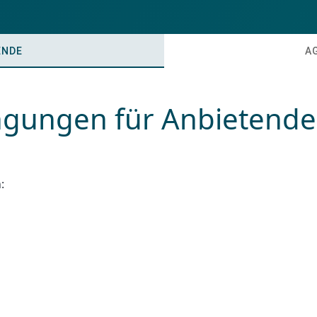
ENDE
A
gungen für Anbietende
: