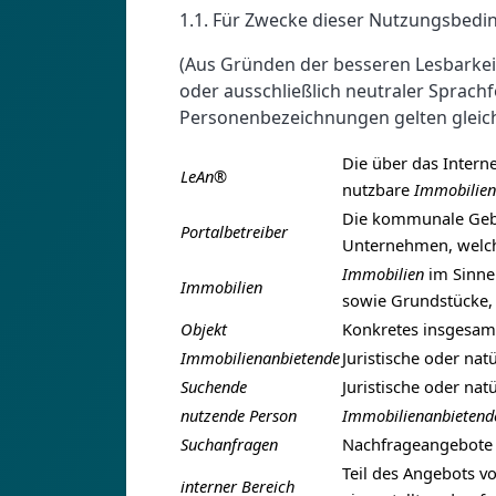
1.1. Für Zwecke dieser Nutzungsbedin
(Aus Gründen der besseren Lesbarkei
oder ausschließlich neutraler Sprac
Personenbezeichnungen gelten gleiche
Die über das Intern
LeAn®
nutzbare
Immobilien
Die kommunale Gebi
Portalbetreiber
Unternehmen, welc
Immobilien
im Sinne
Immobilien
sowie Grundstücke, 
Objekt
Konkretes insgesam
Immobilienanbietende
Juristische oder na
Suchende
Juristische oder nat
nutzende Person
Immobilienanbietend
Suchanfragen
Nachfrageangebote
Teil des Angebots v
interner Bereich