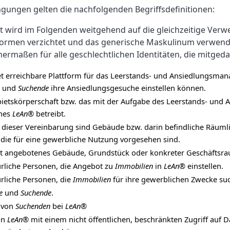
gungen gelten die nachfolgenden Begriffsdefinitionen:
t wird im Folgenden weitgehend auf die gleichzeitige Ver
hformen verzichtet und das generische Maskulinum verwend
rmaßen für alle geschlechtlichen Identitäten, die mitged
et erreichbare Plattform für das Leerstands- und Ansiedlungsma
und
Suchende
ihre Ansiedlungsgesuche einstellen können.
etskörperschaft bzw. das mit der Aufgabe des Leerstands- und
hes
LeAn®
betreibt.
 dieser Vereinbarung sind Gebäude bzw. darin befindliche Räuml
die für eine gewerbliche Nutzung vorgesehen sind.
t angebotenes Gebäude, Grundstück oder konkreter Geschäftsra
türliche Personen, die Angebot zu
Immobilien
in
LeAn®
einstellen.
ürliche Personen, die
Immobilien
für ihre gewerblichen Zwecke su
e
und
Suchende
.
 von
Suchenden
bei
LeAn®
on
LeAn®
mit einem nicht öffentlichen, beschränkten Zugriff auf 