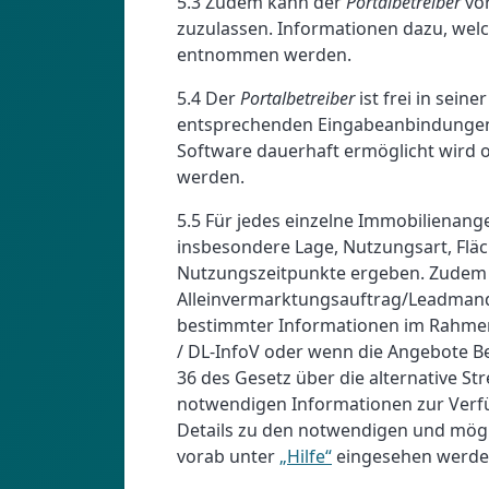
5.3 Zudem kann der
Portalbetreiber
vor
zuzulassen. Informationen dazu, wel
entnommen werden.
5.4 Der
Portalbetreiber
ist frei in sei
entsprechenden Eingabeanbindunge
Software dauerhaft ermöglicht wird
werden.
5.5 Für jedes einzelne Immobilienange
insbesondere Lage, Nutzungsart, Fläc
Nutzungszeitpunkte ergeben. Zudem s
Alleinvermarktungsauftrag/Leadmand
bestimmter Informationen im Rahmen s
/ DL-InfoV oder wenn die Angebote Be
36 des Gesetz über die alternative St
notwendigen Informationen zur Verf
Details zu den notwendigen und mög
vorab unter
„Hilfe“
eingesehen werde