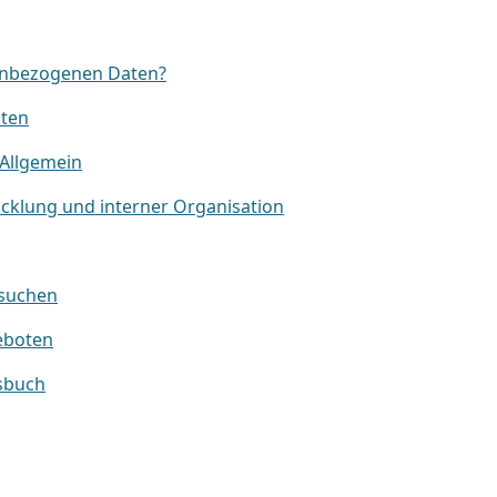
nenbezogenen Daten?
aten
 Allgemein
cklung und interner Organisation
esuchen
eboten
ssbuch