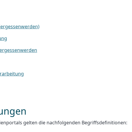
 Vergessenwerden)
ung
Vergessenwerden
erarbeitung
mungen
nportals gelten die nachfolgenden Begriffsdefinitionen: