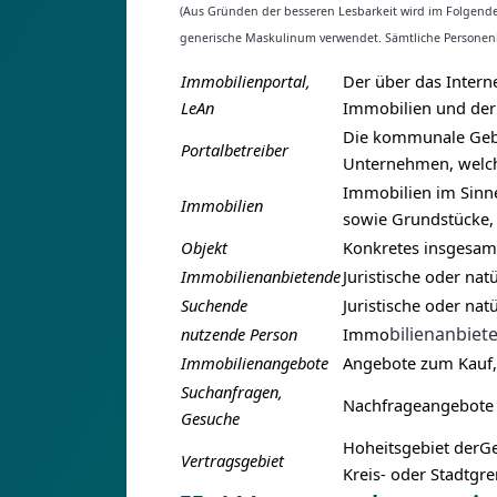
(Aus Gründen der besseren Lesbarkeit wird im Folgende
generische Maskulinum verwendet. Sämtliche Personenb
Immobilienportal,
Der über das Intern
LeAn
Immobilien und der
Die kommunale Gebi
Portalbetreiber
Unternehmen, welc
Immobilien im Sinne
Immobilien
sowie Grundstücke, 
Objekt
Konkretes insgesam
Immobilienanbietende
Juristische oder na
Suchende
Juristische oder na
bilienanbie
nutzende Person
Immo
Immobilienangebote
Angebote zum Kauf,
Suchanfragen,
Nachfrageangebote 
Gesuche
Hoheitsgebiet derGe
Vertragsgebiet
Kreis- oder Stadtgr