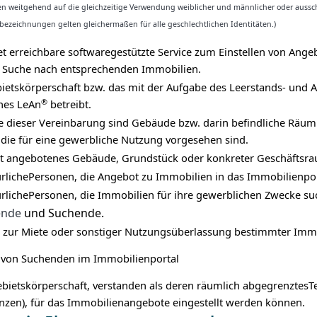
n weitgehend auf die gleichzeitige Verwendung weiblicher und männlicher oder aussch
ezeichnungen gelten gleichermaßen für alle geschlechtlichen Identitäten.)
et erreichbare softwaregestützte Service zum Einstellen von Ang
 Suche nach entsprechenden Immobilien.
etskörperschaft bzw. das mit der Aufgabe des
Leerstands- und 
®
hes LeAn
betreibt.
 dieser Vereinbarung sind Gebäude bzw. darin befindliche Räum
die für eine gewerbliche Nutzung vorgesehen sind.
t angebotenes Gebäude, Grundstück oder konkreter Geschäftsra
türlichePersonen, die Angebot zu Immobilien in das Immobilienport
türlichePersonen, die Immobilien für ihre gewerblichen Zwecke su
tende
und Suchende.
 zur Miete oder sonstiger Nutzungsüberlassung bestimmter Imm
von Suchenden im Immobilienportal
bietskörperschaft, verstanden als deren räumlich abgegrenztesT
enzen), für das Immobilienangebote eingestellt werden können.